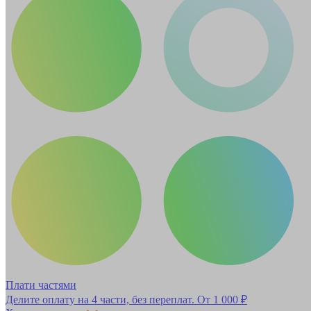
Плати частями
Делите оплату на 4 части, без переплат.
От 1 000 ₽