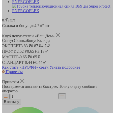
87
₽
/ шт
Скидка и бонус до
4.7
₽/ шт
Клуб покупателей «Ваш Дом»
Статус
Скидка
Бонус
Выгода
ЭКСПЕРТ
3.83 ₽
0.87 ₽
4.7 ₽
ПРОФИ
2.52 ₽
0.65 ₽
3.18 ₽
МАСТЕР
-
0.65 ₽
0.65 ₽
СТАНДАРТ
-
0.44 ₽
0.44 ₽
Как стать «ПРОФИ» сразу!
Узнать подробнее
Привезём
Привезём
Постараемся доставить быстрее. Точную дату сообщит
оператор.
В корзину