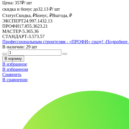
Цена:
357
₽
/ шт
скидка и бонус до
32.13
₽/ шт
Статус
Скидка, ₽
Бонус, ₽
Выгода, ₽
ЭКСПЕРТ
24.99
7.14
32.13
ПРОФИ
17.85
5.36
23.21
МАСТЕР
-
5.36
5.36
СТАНДАРТ
-
3.57
3.57
Профессиональным строителям -
«ПРОФИ»
сразу!
›
Подробнее 
В наличии: 29 шт
В корзину
В избранное
В избранном
Сравнить
В сравнении