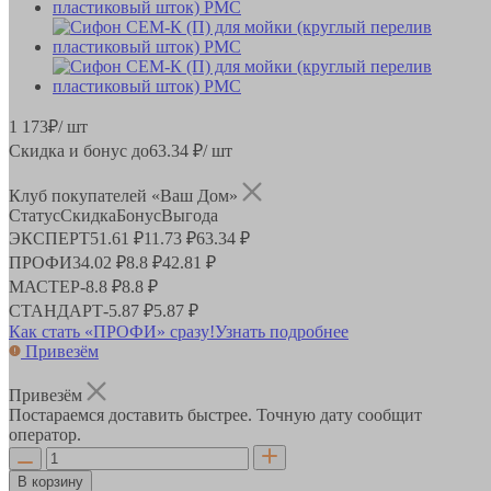
1 173
₽
/ шт
Скидка и бонус до
63.34
₽/ шт
Клуб покупателей «Ваш Дом»
Статус
Скидка
Бонус
Выгода
ЭКСПЕРТ
51.61 ₽
11.73 ₽
63.34 ₽
ПРОФИ
34.02 ₽
8.8 ₽
42.81 ₽
МАСТЕР
-
8.8 ₽
8.8 ₽
СТАНДАРТ
-
5.87 ₽
5.87 ₽
Как стать «ПРОФИ» сразу!
Узнать подробнее
Привезём
Привезём
Постараемся доставить быстрее. Точную дату сообщит
оператор.
В корзину