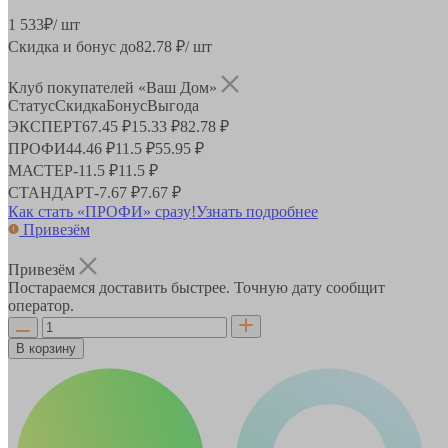
1 533
₽
/ шт
Скидка и бонус до
82.78
₽/ шт
Клуб покупателей «Ваш Дом»
Статус
Скидка
Бонус
Выгода
ЭКСПЕРТ
67.45 ₽
15.33 ₽
82.78 ₽
ПРОФИ
44.46 ₽
11.5 ₽
55.95 ₽
МАСТЕР
-
11.5 ₽
11.5 ₽
СТАНДАРТ
-
7.67 ₽
7.67 ₽
Как стать «ПРОФИ» сразу!
Узнать подробнее
Привезём
Привезём
Постараемся доставить быстрее. Точную дату сообщит
оператор.
В корзину