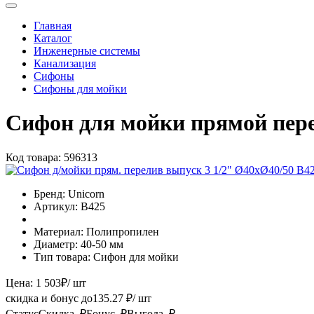
Главная
Каталог
Инженерные системы
Канализация
Сифоны
Сифоны для мойки
Сифон для мойки прямой пер
Код товара:
596313
Бренд:
Unicorn
Артикул:
B425
Материал:
Полипропилен
Диаметр:
40-50 мм
Тип товара:
Сифон для мойки
Цена:
1 503
₽
/ шт
скидка и бонус до
135.27
₽/ шт
Статус
Скидка, ₽
Бонус, ₽
Выгода, ₽