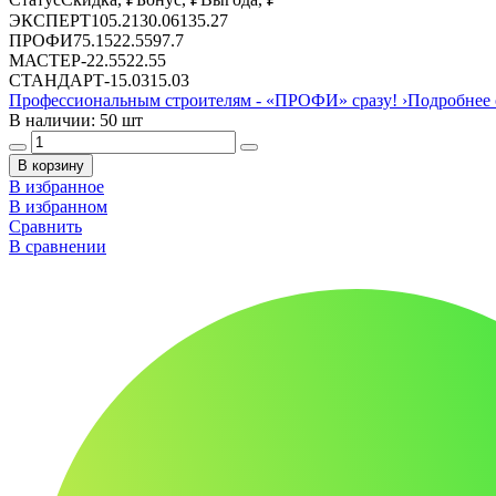
ЭКСПЕРТ
105.21
30.06
135.27
ПРОФИ
75.15
22.55
97.7
МАСТЕР
-
22.55
22.55
СТАНДАРТ
-
15.03
15.03
Профессиональным строителям -
«ПРОФИ»
сразу!
›
Подробнее 
В наличии: 50 шт
В корзину
В избранное
В избранном
Сравнить
В сравнении