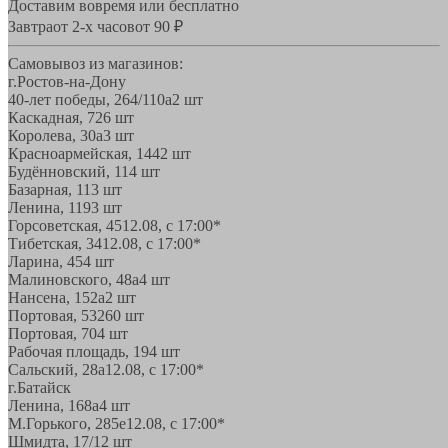
Доставим вовремя или бесплатно
Завтра
от 2-х часов
от 90 ₽
Самовывоз из магазинов:
г.Ростов-на-Дону
40-лет победы, 264/110а
2 шт
Каскадная, 72
6 шт
Королева, 30а
3 шт
Красноармейская, 144
2 шт
Будённовский, 11
4 шт
Базарная, 11
3 шт
Ленина, 119
3 шт
Горсоветская, 45
12.08, с 17:00*
Тибетская, 34
12.08, с 17:00*
Ларина, 45
4 шт
Малиновского, 48а
4 шт
Нансена, 152а
2 шт
Портовая, 532
60 шт
Портовая, 70
4 шт
Рабочая площадь, 19
4 шт
Сальский, 28a
12.08, с 17:00*
г.Батайск
Ленина, 168а
4 шт
М.Горького, 285е
12.08, с 17:00*
Шмидта, 17/1
2 шт