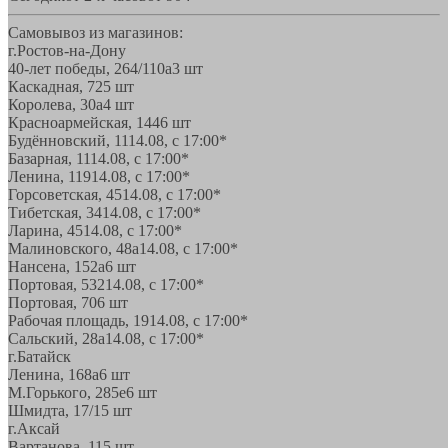
Самовывоз из магазинов:
г.Ростов-на-Дону
40-лет победы, 264/110а
3 шт
Каскадная, 72
5 шт
Королева, 30а
4 шт
Красноармейская, 144
6 шт
Будённовский, 11
14.08, с 17:00*
Базарная, 11
14.08, с 17:00*
Ленина, 119
14.08, с 17:00*
Горсоветская, 45
14.08, с 17:00*
Тибетская, 34
14.08, с 17:00*
Ларина, 45
14.08, с 17:00*
Малиновского, 48а
14.08, с 17:00*
Нансена, 152а
6 шт
Портовая, 532
14.08, с 17:00*
Портовая, 70
6 шт
Рабочая площадь, 19
14.08, с 17:00*
Сальский, 28a
14.08, с 17:00*
г.Батайск
Ленина, 168а
6 шт
М.Горького, 285е
6 шт
Шмидта, 17/1
5 шт
г.Аксай
Вартанова, 11
5 шт