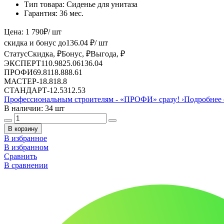
Тип товара:
Сиденье для унитаза
Гарантия:
36 мес.
Цена:
1 790
₽
/ шт
скидка и бонус до
136.04
₽/ шт
Статус
Скидка, ₽
Бонус, ₽
Выгода, ₽
ЭКСПЕРТ
110.98
25.06
136.04
ПРОФИ
69.81
18.8
88.61
МАСТЕР
-
18.8
18.8
СТАНДАРТ
-
12.53
12.53
Профессиональным строителям -
«ПРОФИ»
сразу!
›
Подробнее 
В наличии: 34 шт
В корзину
В избранное
В избранном
Сравнить
В сравнении