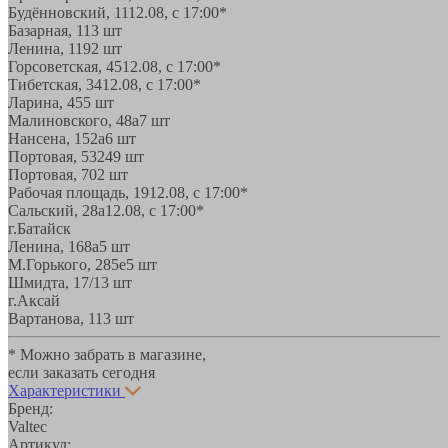
Будённовский, 11
12.08, с 17:00*
Базарная, 11
3 шт
Ленина, 119
2 шт
Горсоветская, 45
12.08, с 17:00*
Тибетская, 34
12.08, с 17:00*
Ларина, 45
5 шт
Малиновского, 48а
7 шт
Нансена, 152а
6 шт
Портовая, 532
49 шт
Портовая, 70
2 шт
Рабочая площадь, 19
12.08, с 17:00*
Сальский, 28a
12.08, с 17:00*
г.Батайск
Ленина, 168а
5 шт
М.Горького, 285е
5 шт
Шмидта, 17/1
3 шт
г.Аксай
Вартанова, 11
3 шт
* Можно забрать в магазине,
если заказать сегодня
Характеристики
Бренд:
Valtec
Артикул: