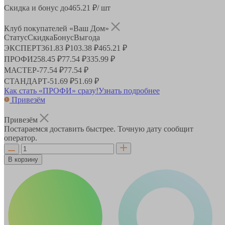
Скидка и бонус до
465.21
₽/ шт
Клуб покупателей «Ваш Дом»
Статус
Скидка
Бонус
Выгода
ЭКСПЕРТ
361.83 ₽
103.38 ₽
465.21 ₽
ПРОФИ
258.45 ₽
77.54 ₽
335.99 ₽
МАСТЕР
-
77.54 ₽
77.54 ₽
СТАНДАРТ
-
51.69 ₽
51.69 ₽
Как стать «ПРОФИ» сразу!
Узнать подробнее
Привезём
Привезём
Постараемся доставить быстрее. Точную дату сообщит
оператор.
В корзину