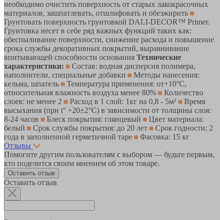
необходимо очистить поверхность от старых лакокрасочных
материалов, зашпатлевать, отшлифовать и обезжирить
Грунтовать поверхность грунтовкой DALI-DECOR™ Primer.
Грунтовка несет в себе ряд важных функций таких как:
обеспыливание поверхности, снижение расхода и повышение
срока службы декоративных покрытий, выравнивание
впитывающей способности основания
Технические
характеристики:
Состав: водная дисперсия полимера,
наполнители, специальные добавки
Методы нанесения:
кельма, шпатель
Температура применения: от+10°С,
относительная влажность воздуха менее 80%
Количество
слоев: не менее 2
Расход в 1 слой: 1кг на 0,8 - 5м²
Время
высыхания (при t° +20±2°C) в зависимости от толщины слоя:
8-24 часов
Блеск покрытия: глянцевый
Цвет материала:
белый
Срок службы покрытия: до 20 лет
Срок годности: 2
года в заполненной герметичной таре
Фасовка: 15 кг
Отзывы
Помогите другим пользователям с выбором — будьте первым,
кто поделится своим мнением об этом товаре.
Оставить отзыв
Оставить отзыв