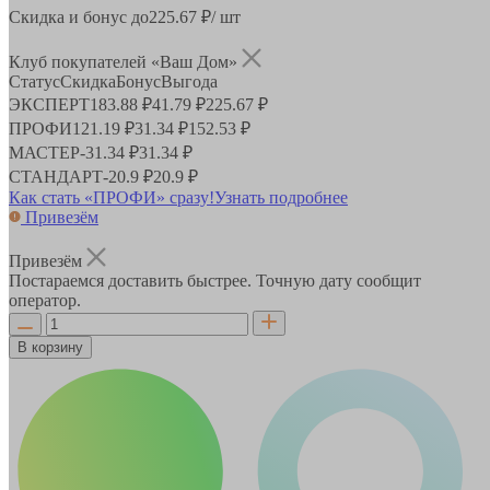
Скидка и бонус до
225.67
₽/ шт
Клуб покупателей «Ваш Дом»
Статус
Скидка
Бонус
Выгода
ЭКСПЕРТ
183.88 ₽
41.79 ₽
225.67 ₽
ПРОФИ
121.19 ₽
31.34 ₽
152.53 ₽
МАСТЕР
-
31.34 ₽
31.34 ₽
СТАНДАРТ
-
20.9 ₽
20.9 ₽
Как стать «ПРОФИ» сразу!
Узнать подробнее
Привезём
Привезём
Постараемся доставить быстрее. Точную дату сообщит
оператор.
В корзину