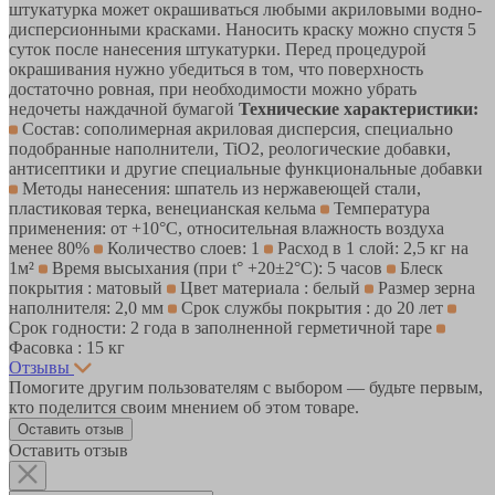
штукатурка может окрашиваться любыми акриловыми водно-
дисперсионными красками. Наносить краску можно спустя 5
суток после нанесения штукатурки. Перед процедурой
окрашивания нужно убедиться в том, что поверхность
достаточно ровная, при необходимости можно убрать
недочеты наждачной бумагой
Технические характеристики:
Состав: сополимерная акриловая дисперсия, специально
подобранные наполнители, TiO2, реологические добавки,
антисептики и другие специальные функциональные добавки
Методы нанесения: шпатель из нержавеющей стали,
пластиковая терка, венецианская кельма
Температура
применения: от +10°С, относительная влажность воздуха
менее 80%
Количество слоев: 1
Расход в 1 слой: 2,5 кг на
1м²
Время высыхания (при t° +20±2°C): 5 часов
Блеск
покрытия : матовый
Цвет материала : белый
Размер зерна
наполнителя: 2,0 мм
Срок службы покрытия : до 20 лет
Срок годности: 2 года в заполненной герметичной таре
Фасовка : 15 кг
Отзывы
Помогите другим пользователям с выбором — будьте первым,
кто поделится своим мнением об этом товаре.
Оставить отзыв
Оставить отзыв