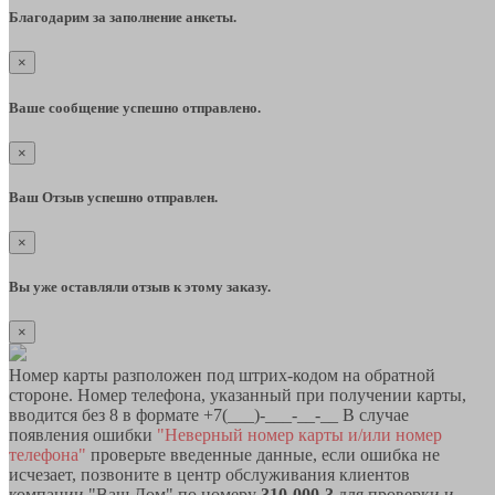
Благодарим за заполнение анкеты.
×
Ваше сообщение успешно отправлено.
×
Ваш Отзыв успешно отправлен.
×
Вы уже оставляли отзыв к этому заказу.
×
Номер карты разположен под штрих-кодом на обратной
стороне. Номер телефона, указанный при получении карты,
вводится без 8 в формате +7(___)-___-__-__ В случае
появления ошибки
"Неверный номер карты и/или номер
телефона"
проверьте введенные данные, если ошибка не
исчезает, позвоните в центр обслуживания клиентов
компании "Ваш Дом" по номеру
310-000-3
для проверки и