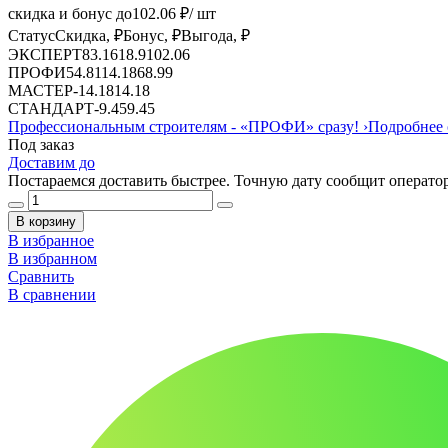
скидка и бонус до
102.06
₽/ шт
Статус
Скидка, ₽
Бонус, ₽
Выгода, ₽
ЭКСПЕРТ
83.16
18.9
102.06
ПРОФИ
54.81
14.18
68.99
МАСТЕР
-
14.18
14.18
СТАНДАРТ
-
9.45
9.45
Профессиональным строителям -
«ПРОФИ»
сразу!
›
Подробнее 
Под заказ
Доставим до
Постараемся доставить быстрее. Точную дату сообщит оператор
В корзину
В избранное
В избранном
Сравнить
В сравнении