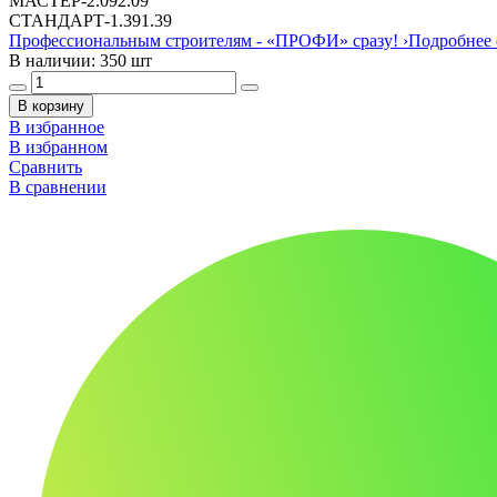
МАСТЕР
-
2.09
2.09
СТАНДАРТ
-
1.39
1.39
Профессиональным строителям -
«ПРОФИ»
сразу!
›
Подробнее 
В наличии: 350 шт
В корзину
В избранное
В избранном
Сравнить
В сравнении