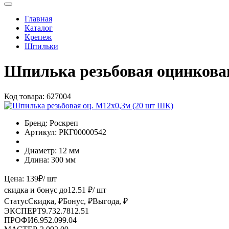
Главная
Каталог
Крепеж
Шпильки
Шпилька резьбовая оцинкова
Код товара:
627004
Бренд:
Роскреп
Артикул:
РКГ00000542
Диаметр:
12 мм
Длина:
300 мм
Цена:
139
₽
/ шт
скидка и бонус до
12.51
₽/ шт
Статус
Скидка, ₽
Бонус, ₽
Выгода, ₽
ЭКСПЕРТ
9.73
2.78
12.51
ПРОФИ
6.95
2.09
9.04