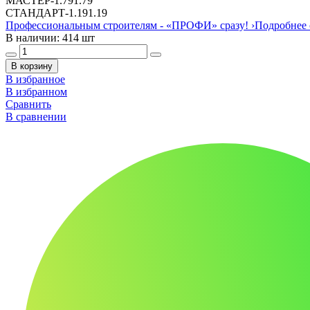
МАСТЕР
-
1.79
1.79
СТАНДАРТ
-
1.19
1.19
Профессиональным строителям -
«ПРОФИ»
сразу!
›
Подробнее 
В наличии: 414 шт
В корзину
В избранное
В избранном
Сравнить
В сравнении