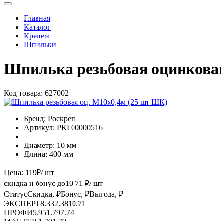
Главная
Каталог
Крепеж
Шпильки
Шпилька резьбовая оцинкова
Код товара:
627002
Бренд:
Роскреп
Артикул:
РКГ00000516
Диаметр:
10 мм
Длина:
400 мм
Цена:
119
₽
/ шт
скидка и бонус до
10.71
₽/ шт
Статус
Скидка, ₽
Бонус, ₽
Выгода, ₽
ЭКСПЕРТ
8.33
2.38
10.71
ПРОФИ
5.95
1.79
7.74