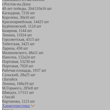
г.Ростов-на-Дону
40-лет победы, 264/110а
16 шт
Каскадная, 72
16 шт
Королева, 30а
16 шт
Красноармейская, 144
25 шт
Будённовский, 11
24 шт
Базарная, 11
44 шт
Ленина, 119
24 шт
Горсоветская, 45
15 шт
Тибетская, 34
25 шт
Ларина, 45
8 шт
Малиновского, 48а
11 шт
Нансена, 152а
24 шт
Портовая, 532
30 шт
Портовая, 70
20 шт
Рабочая площадь, 19
37 шт
Сальский, 28a
25 шт
г.Батайск
Ленина, 168а
19 шт
М.Горького, 285е
8 шт
Шмидта, 17/1
11 шт
г.Аксай
Вартанова, 11
23 шт
Характеристики