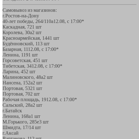
Самовывоз из магазинов:
г.Ростов-на-Дону
40-лет победы, 264/110а
12.08, с 17:00*
Каскадная, 72
1 шт
Королева, 30а
2 шт
Красноармейская, 144
1 шт
Будённовский, 11
3 шт
Базарная, 11
12.08, с 17:00*
Ленина, 119
1 шт
Горсоветская, 45
1 шт
Тибетская, 34
12.08, с 17:00*
Ларина, 45
2 шт
Малиновского, 48а
2 шт
Нансена, 152а
2 шт
Портовая, 532
1 шт
Портовая, 70
2 шт
Рабочая площадь, 19
12.08, с 17:00*
Сальский, 28a
2 шт
г.Батайск
Ленина, 168а
1 шт
М.Горького, 285е
3 шт
Шмидта, 17/1
4 шт
г.Аксай
Вартанова, 11
2 шт