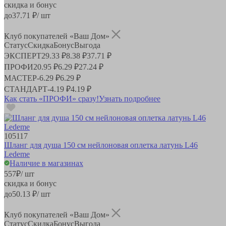
скидка и бонус
до
37.71
₽/ шт
Клуб покупателей «Ваш Дом»
Статус
Скидка
Бонус
Выгода
ЭКСПЕРТ
29.33 ₽
8.38 ₽
37.71 ₽
ПРОФИ
20.95 ₽
6.29 ₽
27.24 ₽
МАСТЕР
-
6.29 ₽
6.29 ₽
СТАНДАРТ
-
4.19 ₽
4.19 ₽
Как стать «ПРОФИ» сразу!
Узнать подробнее
105117
Шланг для душа 150 см нейлоновая оплетка латунь L46
Ledeme
Наличие в магазинах
557
₽
/ шт
скидка и бонус
до
50.13
₽/ шт
Клуб покупателей «Ваш Дом»
Статус
Скидка
Бонус
Выгода