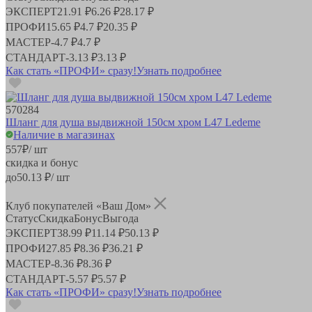
ЭКСПЕРТ
21.91 ₽
6.26 ₽
28.17 ₽
ПРОФИ
15.65 ₽
4.7 ₽
20.35 ₽
МАСТЕР
-
4.7 ₽
4.7 ₽
СТАНДАРТ
-
3.13 ₽
3.13 ₽
Как стать «ПРОФИ» сразу!
Узнать подробнее
570284
Шланг для душа выдвижной 150см хром L47 Ledeme
Наличие в магазинах
557
₽
/ шт
скидка и бонус
до
50.13
₽/ шт
Клуб покупателей «Ваш Дом»
Статус
Скидка
Бонус
Выгода
ЭКСПЕРТ
38.99 ₽
11.14 ₽
50.13 ₽
ПРОФИ
27.85 ₽
8.36 ₽
36.21 ₽
МАСТЕР
-
8.36 ₽
8.36 ₽
СТАНДАРТ
-
5.57 ₽
5.57 ₽
Как стать «ПРОФИ» сразу!
Узнать подробнее