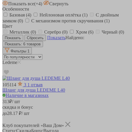
Показать все
(+4)
Свернуть
Особенности
Базовая
(4)
Нейлоновая оплётка
(1)
С двойным
замком
(0)
С механизмом против скручивания
(1)
Цвет
Металлик
(0)
Серебро
(0)
Хром
(6)
Черный
(0)
Показать
Найдено:
Показать:
6 товаров
Фильтры
1
Ledeme
105114
3
1 отзыв
Шланг для душа LEDEME L40
Наличие в магазинах
313
₽
/ шт
скидка и бонус
до
28.17
₽/ шт
Клуб покупателей «Ваш Дом»
Статус
Скидка
Бонус
Выгода