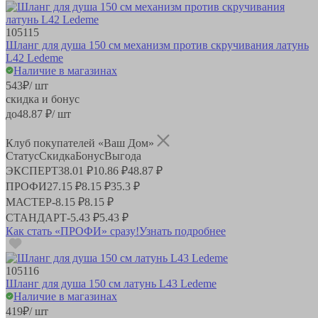
105115
Шланг для душа 150 см механизм против скручивания латунь
L42 Ledeme
Наличие в магазинах
543
₽
/ шт
скидка и бонус
до
48.87
₽/ шт
Клуб покупателей «Ваш Дом»
Статус
Скидка
Бонус
Выгода
ЭКСПЕРТ
38.01 ₽
10.86 ₽
48.87 ₽
ПРОФИ
27.15 ₽
8.15 ₽
35.3 ₽
МАСТЕР
-
8.15 ₽
8.15 ₽
СТАНДАРТ
-
5.43 ₽
5.43 ₽
Как стать «ПРОФИ» сразу!
Узнать подробнее
105116
Шланг для душа 150 см латунь L43 Ledeme
Наличие в магазинах
419
₽
/ шт