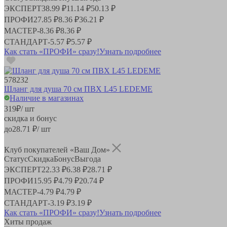
ЭКСПЕРТ
38.99 ₽
11.14 ₽
50.13 ₽
ПРОФИ
27.85 ₽
8.36 ₽
36.21 ₽
МАСТЕР
-
8.36 ₽
8.36 ₽
СТАНДАРТ
-
5.57 ₽
5.57 ₽
Как стать «ПРОФИ» сразу!
Узнать подробнее
578232
Шланг для душа 70 см ПВХ L45 LEDEME
Наличие в магазинах
319
₽
/ шт
скидка и бонус
до
28.71
₽/ шт
Клуб покупателей «Ваш Дом»
Статус
Скидка
Бонус
Выгода
ЭКСПЕРТ
22.33 ₽
6.38 ₽
28.71 ₽
ПРОФИ
15.95 ₽
4.79 ₽
20.74 ₽
МАСТЕР
-
4.79 ₽
4.79 ₽
СТАНДАРТ
-
3.19 ₽
3.19 ₽
Как стать «ПРОФИ» сразу!
Узнать подробнее
Хиты продаж