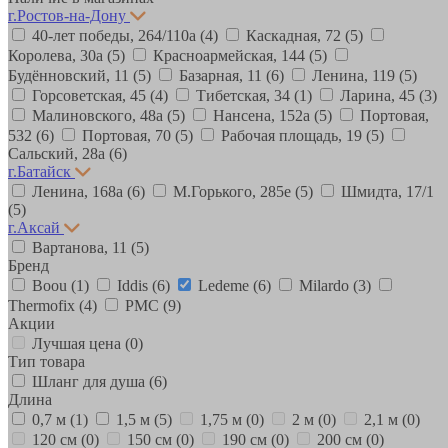
г.Ростов-на-Дону
40-лет победы, 264/110а
(4)
Каскадная, 72
(5)
Королева, 30а
(5)
Красноармейская, 144
(5)
Будённовский, 11
(5)
Базарная, 11
(6)
Ленина, 119
(5)
Горсоветская, 45
(4)
Тибетская, 34
(1)
Ларина, 45
(3)
Малиновского, 48а
(5)
Нансена, 152а
(5)
Портовая,
532
(6)
Портовая, 70
(5)
Рабочая площадь, 19
(5)
Сальский, 28a
(6)
г.Батайск
Ленина, 168а
(6)
М.Горького, 285е
(5)
Шмидта, 17/1
(5)
г.Аксай
Вартанова, 11
(5)
Бренд
Boou
(1)
Iddis
(6)
Ledeme
(6)
Milardo
(3)
Thermofix
(4)
РМС
(9)
Акции
Лучшая цена
(0)
Тип товара
Шланг для душа
(6)
Длина
0,7 м
(1)
1,5 м
(5)
1,75 м
(0)
2 м
(0)
2,1 м
(0)
120 см
(0)
150 см
(0)
190 см
(0)
200 см
(0)