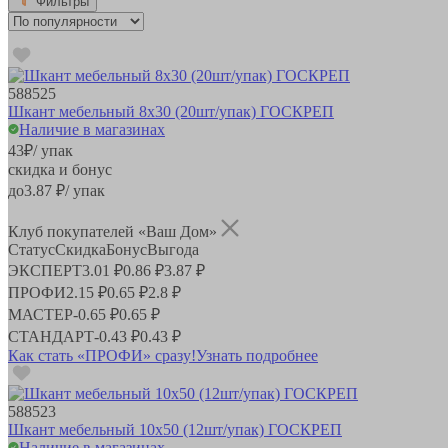
Фильтры
588525
Шкант мебельный 8х30 (20шт/упак) ГОСКРЕП
Наличие в магазинах
43
₽
/ упак
скидка и бонус
до
3.87
₽/ упак
Клуб покупателей «Ваш Дом»
Статус
Скидка
Бонус
Выгода
ЭКСПЕРТ
3.01 ₽
0.86 ₽
3.87 ₽
ПРОФИ
2.15 ₽
0.65 ₽
2.8 ₽
МАСТЕР
-
0.65 ₽
0.65 ₽
СТАНДАРТ
-
0.43 ₽
0.43 ₽
Как стать «ПРОФИ» сразу!
Узнать подробнее
588523
Шкант мебельный 10х50 (12шт/упак) ГОСКРЕП
Наличие в магазинах