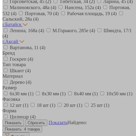
Горсоветская, 45
(2)
Тибетская, 34
(2)
Ларина, 45
(4)
Малиновского, 48а
(4)
Нансена, 152а
(4)
Портовая,
532
(4)
Портовая, 70
(4)
Рабочая площадь, 19
(4)
Сальский, 28a
(4)
г.Батайск
Ленина, 168а
(4)
М.Горького, 285е
(4)
Шмидта, 17/1
(4)
г.Аксай
Вартанова, 11
(4)
Бренд
Госкреп
(4)
Тип товара
Шкант
(4)
Материал
Дерево
(4)
Размер
6х30 мм
(1)
8х30 мм
(1)
8х40 мм
(1)
10х50 мм
(1)
Фасовка
12 шт
(1)
18 шт
(1)
20 шт
(1)
25 шт
(1)
Форма
Цилиндр
(4)
Показать
Найдено:
Показать:
4 товара