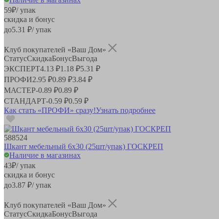
59
₽
/ упак
скидка и бонус
до
5.31
₽/ упак
Клуб покупателей «Ваш Дом»
Статус
Скидка
Бонус
Выгода
ЭКСПЕРТ
4.13 ₽
1.18 ₽
5.31 ₽
ПРОФИ
2.95 ₽
0.89 ₽
3.84 ₽
МАСТЕР
-
0.89 ₽
0.89 ₽
СТАНДАРТ
-
0.59 ₽
0.59 ₽
Как стать «ПРОФИ» сразу!
Узнать подробнее
588524
Шкант мебельный 6х30 (25шт/упак) ГОСКРЕП
Наличие в магазинах
43
₽
/ упак
скидка и бонус
до
3.87
₽/ упак
Клуб покупателей «Ваш Дом»
Статус
Скидка
Бонус
Выгода