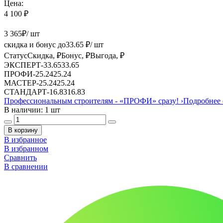
Цена:
4 100 ₽
3 365
₽
/ шт
скидка и бонус до
33.65
₽/ шт
Статус
Скидка, ₽
Бонус, ₽
Выгода, ₽
ЭКСПЕРТ
-
33.65
33.65
ПРОФИ
-
25.24
25.24
МАСТЕР
-
25.24
25.24
СТАНДАРТ
-
16.83
16.83
Профессиональным строителям -
«ПРОФИ»
сразу!
›
Подробнее 
В наличии: 1 шт
В корзину
В избранное
В избранном
Сравнить
В сравнении