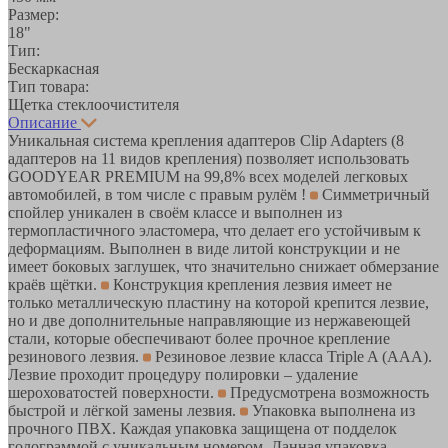
Размер:
18"
Тип:
Бескаркасная
Тип товара:
Щетка стеклоочистителя
Описание
Уникальная система крепления адаптеров Clip Adapters (8
адаптеров на 11 видов крепления) позволяет использовать
GOODYEAR PREMIUM на 99,8% всех моделей легковых
автомобилей, в том числе с правым рулём !
Симметричный
спойлер уникален в своём классе и выполнен из
термопластичного эластомера, что делает его устойчивым к
деформациям. Выполнен в виде литой конструкции и не
имеет боковых заглушек, что значительно снижает обмерзание
краёв щётки.
Конструкция крепления лезвия имеет не
только металлическую пластину на которой крепится лезвие,
но и две дополнительные направляющие из нержавеющей
стали, которые обеспечивают более прочное крепление
резинового лезвия.
Резиновое лезвие класса Triple A (ААА).
Лезвие проходит процедуру полировки – удаление
шероховатостей поверхности.
Предусмотрена возможность
быстрой и лёгкой замены лезвия.
Упаковка выполнена из
прочного ПВХ. Каждая упаковка защищена от подделок
голограммой с уникальным номером. Данная упаковка