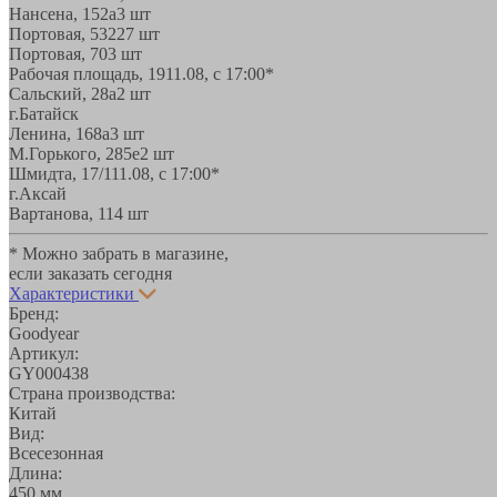
Нансена, 152а
3 шт
Портовая, 532
27 шт
Портовая, 70
3 шт
Рабочая площадь, 19
11.08, с 17:00*
Сальский, 28a
2 шт
г.Батайск
Ленина, 168а
3 шт
М.Горького, 285е
2 шт
Шмидта, 17/1
11.08, с 17:00*
г.Аксай
Вартанова, 11
4 шт
* Можно забрать в магазине,
если заказать сегодня
Характеристики
Бренд:
Goodyear
Артикул:
GY000438
Страна производства:
Китай
Вид:
Всесезонная
Длина:
450 мм