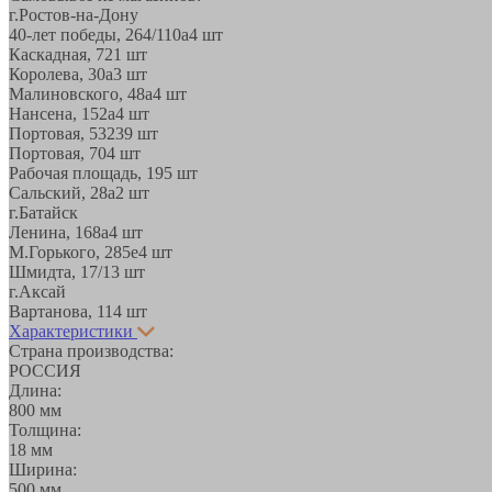
г.Ростов-на-Дону
40-лет победы, 264/110а
4 шт
Каскадная, 72
1 шт
Королева, 30а
3 шт
Малиновского, 48а
4 шт
Нансена, 152а
4 шт
Портовая, 532
39 шт
Портовая, 70
4 шт
Рабочая площадь, 19
5 шт
Сальский, 28a
2 шт
г.Батайск
Ленина, 168а
4 шт
М.Горького, 285е
4 шт
Шмидта, 17/1
3 шт
г.Аксай
Вартанова, 11
4 шт
Характеристики
Страна производства:
РОССИЯ
Длина:
800 мм
Толщина:
18 мм
Ширина:
500 мм