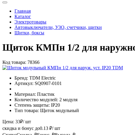
Главная
Каталог
Электротовары
Автовыключатели, УЗО, счетчики, щитки
Щитки, боксы
Щиток КМПн 1/2 для наружно
Код товара:
78366
Бренд:
TDM Electric
Артикул:
SQ0907-0101
Материал:
Пластик
Количество модулей:
2 модуля
Степень защиты:
IP20
Тип товара:
Щиток модульный
Цена:
33
₽
/ шт
скидка и бонус до
0.13
₽/ шт
Статус
Скидка, ₽
Бонус, ₽
Выгода, ₽