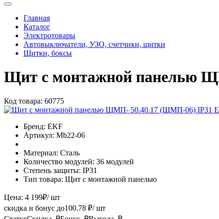
Главная
Каталог
Электротовары
Автовыключатели, УЗО, счетчики, щитки
Щитки, боксы
Щит с монтажной панелью Щ
Код товара:
60775
Бренд:
EKF
Артикул:
Mb22-06
Материал:
Сталь
Количество модулей:
36 модулей
Степень защиты:
IP31
Тип товара:
Щит с монтажной панелью
Цена:
4 199
₽
/ шт
скидка и бонус до
100.78
₽/ шт
Статус
Скидка, ₽
Бонус, ₽
Выгода, ₽