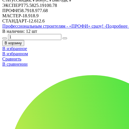
ЭКСПЕРТ
75.58
25.19
100.78
ПРОФИ
58.79
18.9
77.68
МАСТЕР
-
18.9
18.9
СТАНДАРТ
-
12.6
12.6
Профессиональным строителям -
«ПРОФИ»
сразу!
›
Подробнее 
В наличии: 12 шт
В корзину
В избранное
В избранном
Сравнить
В сравнении