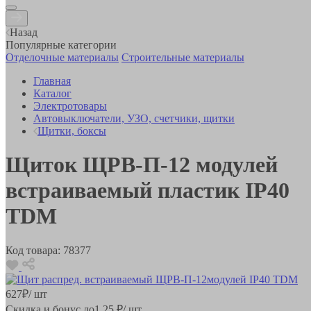
Назад
Популярные категории
Отделочные материалы
Строительные материалы
Главная
Каталог
Электротовары
Автовыключатели, УЗО, счетчики, щитки
Щитки, боксы
Щиток ЩРВ-П-12 модулей
встраиваемый пластик IP40
TDM
Код товара:
78377
627
₽
/ шт
Скидка и бонус до
1.25
₽/ шт