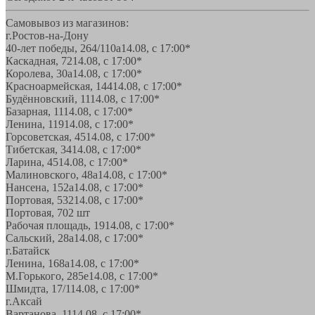
Самовывоз из магазинов:
г.Ростов-на-Дону
40-лет победы, 264/110а
14.08, с 17:00*
Каскадная, 72
14.08, с 17:00*
Королева, 30а
14.08, с 17:00*
Красноармейская, 144
14.08, с 17:00*
Будённовский, 11
14.08, с 17:00*
Базарная, 11
14.08, с 17:00*
Ленина, 119
14.08, с 17:00*
Горсоветская, 45
14.08, с 17:00*
Тибетская, 34
14.08, с 17:00*
Ларина, 45
14.08, с 17:00*
Малиновского, 48а
14.08, с 17:00*
Нансена, 152а
14.08, с 17:00*
Портовая, 532
14.08, с 17:00*
Портовая, 70
2 шт
Рабочая площадь, 19
14.08, с 17:00*
Сальский, 28a
14.08, с 17:00*
г.Батайск
Ленина, 168а
14.08, с 17:00*
М.Горького, 285е
14.08, с 17:00*
Шмидта, 17/1
14.08, с 17:00*
г.Аксай
Вартанова, 11
14.08, с 17:00*