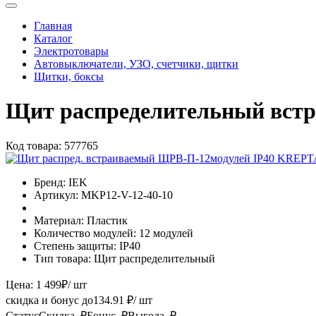
Главная
Каталог
Электротовары
Автовыключатели, УЗО, счетчики, щитки
Щитки, боксы
Щит распределительный вст
Код товара:
577765
Бренд:
IEK
Артикул:
MKP12-V-12-40-10
Материал:
Пластик
Количество модулей:
12 модулей
Степень защиты:
IP40
Тип товара:
Щит распределительный
Цена:
1 499
₽
/ шт
скидка и бонус до
134.91
₽/ шт
Статус
Скидка, ₽
Бонус, ₽
Выгода, ₽