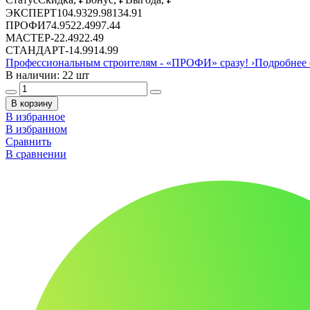
ЭКСПЕРТ
104.93
29.98
134.91
ПРОФИ
74.95
22.49
97.44
МАСТЕР
-
22.49
22.49
СТАНДАРТ
-
14.99
14.99
Профессиональным строителям -
«ПРОФИ»
сразу!
›
Подробнее 
В наличии: 22 шт
В корзину
В избранное
В избранном
Сравнить
В сравнении