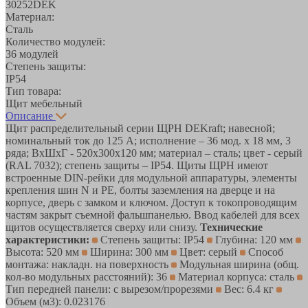
30252DEK
Материал:
Сталь
Количество модулей:
36 модулей
Степень защиты:
IP54
Тип товара:
Щит мебельный
Описание
Щит распределительный серии ЩРН DEKraft; навесной;
номинальный ток до 125 А; исполнение – 36 мод. х 18 мм, 3
ряда; ВхШхГ - 520х300х120 мм; материал – сталь; цвет - серый
(RAL 7032); степень защиты – IP54. Щиты ЩРН имеют
встроенные DIN-рейки для модульной аппаратуры, элементы
крепления шин N и PE, болты заземления на дверце и на
корпусе, дверь с замком и ключом. Доступ к токопроводящим
частям закрыт съемной фальшпанелью. Ввод кабелей для всех
щитов осуществляется сверху или снизу.
Технические
характеристики:
Степень защиты: IP54
Глубина: 120 мм
Высота: 520 мм
Ширина: 300 мм
Цвет: серый
Способ
монтажа: накладн. на поверхность
Модульная ширина (общ.
кол-во модульных расстояний): 36
Материал корпуса: сталь
Тип передней панели: с вырезом/прорезями
Вес: 6.4 кг
Объем (м3): 0.023176