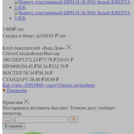
3 889
₽
/ шт
Скидка и бонус до
350.01
₽/ шт
Клуб покупателей «Ваш Дом»
Статус
Скидка
Бонус
Выгода
ЭКСПЕРТ
272.23 ₽
77.78 ₽
350.01 ₽
ПРОФИ
194.45 ₽
58.34 ₽
252.79 ₽
МАСТЕР
-
58.34 ₽
58.34 ₽
СТАНДАРТ
-
38.89 ₽
38.89 ₽
Как стать «ПРОФИ» сразу!
Узнать подробнее
Привезём
Привезём
Постараемся доставить быстрее. Точную дату сообщит
оператор.
В корзину