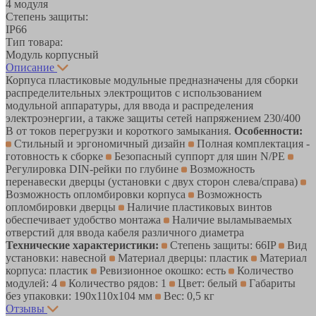
4 модуля
Степень защиты:
IP66
Тип товара:
Модуль корпусный
Описание
Корпуса пластиковые модульные предназначены для сборки
распределительных электрощитов с использованием
модульной аппаратуры, для ввода и распределения
электроэнергии, а также защиты сетей напряжением 230/400
В от токов перегрузки и короткого замыкания.
Особенности:
Стильный и эргономичный дизайн
Полная комплектация -
готовность к сборке
Безопасный суппорт для шин N/PE
Регулировка DIN-рейки по глубине
Возможность
перенавески дверцы (установки с двух сторон слева/справа)
Возможность опломбировки корпуса
Возможность
опломбировки дверцы
Наличие пластиковых винтов
обеспечивает удобство монтажа
Наличие выламываемых
отверстий для ввода кабеля различного диаметра
Технические характеристики:
Степень защиты: 66IP
Вид
установки: навесной
Материал дверцы: пластик
Материал
корпуса: пластик
Ревизионное окошко: есть
Количество
модулей: 4
Количество рядов: 1
Цвет: белый
Габариты
без упаковки: 190х110х104 мм
Вес: 0,5 кг
Отзывы