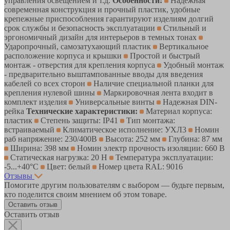
управления освещением и т.д.
Особенности:
Надежная
современная конструкция и прочный пластик, удобные
крепежные приспособления гарантируют изделиям долгий
срок службы и безопасность эксплуатации
Стильный и
эргономичный дизайн для интерьеров в темных тонах
Ударопрочный, самозатухающий пластик
Вертикальное
расположение корпуса и крышки
Простой и быстрый
монтаж - отверстия для крепления корпуса
Удобный монтаж
- предварительно выштампованные вводы для введения
кабелей со всех сторон
Наличие специальной планки для
крепления нулевой шины
Маркировочная лента входит в
комплект изделия
Универсальные винты
Надежная DIN-
рейка
Технические характеристики:
Материал корпуса:
пластик
Степень защиты: IP41
Тип монтажа:
встраиваемый
Климатическое исполнение: УХЛ3
Номин
раб напряжение: 230/400В
Высота: 252 мм
Глубина: 87 мм
Ширина: 398 мм
Номин электр прочность изоляции: 660 В
Статическая нагрузка: 20 Н
Температура эксплуатации:
-5...+40°C
Цвет: белый
Номер цвета RAL: 9016
Отзывы
Помогите другим пользователям с выбором — будьте первым,
кто поделится своим мнением об этом товаре.
Оставить отзыв
Оставить отзыв