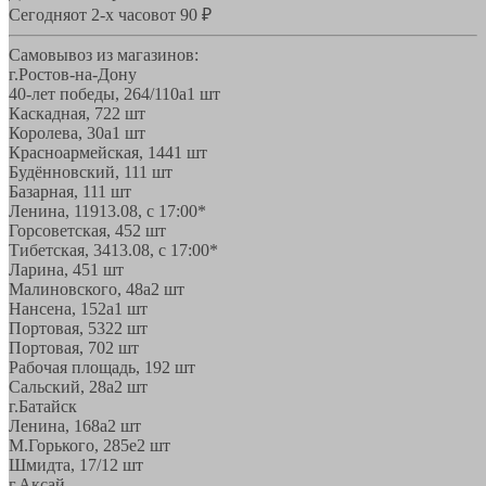
Сегодня
от 2-х часов
от 90 ₽
Самовывоз из магазинов:
г.Ростов-на-Дону
40-лет победы, 264/110а
1 шт
Каскадная, 72
2 шт
Королева, 30а
1 шт
Красноармейская, 144
1 шт
Будённовский, 11
1 шт
Базарная, 11
1 шт
Ленина, 119
13.08, с 17:00*
Горсоветская, 45
2 шт
Тибетская, 34
13.08, с 17:00*
Ларина, 45
1 шт
Малиновского, 48а
2 шт
Нансена, 152а
1 шт
Портовая, 532
2 шт
Портовая, 70
2 шт
Рабочая площадь, 19
2 шт
Сальский, 28a
2 шт
г.Батайск
Ленина, 168а
2 шт
М.Горького, 285е
2 шт
Шмидта, 17/1
2 шт
г.Аксай