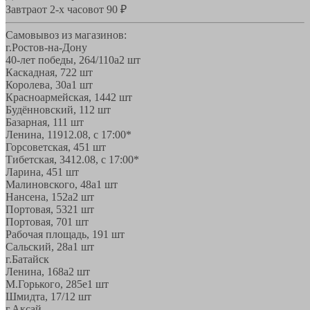
Завтра
от 2-х часов
от 90 ₽
Самовывоз из магазинов:
г.Ростов-на-Дону
40-лет победы, 264/110а
2 шт
Каскадная, 72
2 шт
Королева, 30а
1 шт
Красноармейская, 144
2 шт
Будённовский, 11
2 шт
Базарная, 11
1 шт
Ленина, 119
12.08, с 17:00*
Горсоветская, 45
1 шт
Тибетская, 34
12.08, с 17:00*
Ларина, 45
1 шт
Малиновского, 48а
1 шт
Нансена, 152а
2 шт
Портовая, 532
1 шт
Портовая, 70
1 шт
Рабочая площадь, 19
1 шт
Сальский, 28a
1 шт
г.Батайск
Ленина, 168а
2 шт
М.Горького, 285е
1 шт
Шмидта, 17/1
2 шт
г.Аксай