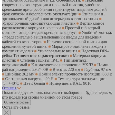
управления освещением и т.д.
Особенности:
Надежная
современная конструкция и прочный пластик, удобные
крепежные приспособления гарантируют изделиям долгий
срок службы и безопасность эксплуатации
Стильный и
эргономичный дизайн для интерьеров в темных тонах
Ударопрочный, самозатухающий пластик
Вертикальное
расположение корпуса и крышки
Простой и быстрый
монтаж - отверстия для крепления корпуса
Удобный монтаж
- предварительно выштампованные вводы для введения
кабелей со всех сторон
Наличие специальной планки для
крепления нулевой шины
Маркировочная лента входит в
комплект изделия
Универсальные винты
Надежная DIN-
рейка
Технические характеристики:
Материал корпуса:
пластик
Степень защиты: IP41
Тип монтажа:
встраиваемый
Климатическое исполнение: УХЛ3
Номин
раб напряжение: 230/400В
Высота: 220 мм
Глубина: 97 мм
Ширина: 362 мм
Номин электр прочность изоляции: 660 В
Статическая нагрузка: 20 Н
Температура эксплуатации:
-5...+40°C
Цвет: белый
Номер цвета RAL: 9016
Отзывы
Помогите другим пользователям с выбором — будьте первым,
кто поделится своим мнением об этом товаре.
Оставить отзыв
Оставить отзыв