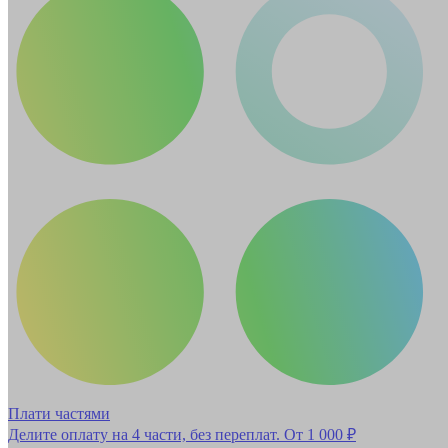
Плати частями
Делите оплату на 4 части, без переплат.
От 1 000 ₽