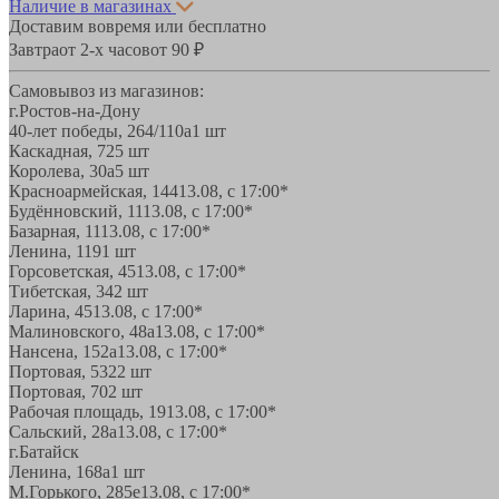
Наличие в магазинах
Доставим вовремя или бесплатно
Завтра
от 2-х часов
от 90 ₽
Самовывоз из магазинов:
г.Ростов-на-Дону
40-лет победы, 264/110а
1 шт
Каскадная, 72
5 шт
Королева, 30а
5 шт
Красноармейская, 144
13.08, с 17:00*
Будённовский, 11
13.08, с 17:00*
Базарная, 11
13.08, с 17:00*
Ленина, 119
1 шт
Горсоветская, 45
13.08, с 17:00*
Тибетская, 34
2 шт
Ларина, 45
13.08, с 17:00*
Малиновского, 48а
13.08, с 17:00*
Нансена, 152а
13.08, с 17:00*
Портовая, 532
2 шт
Портовая, 70
2 шт
Рабочая площадь, 19
13.08, с 17:00*
Сальский, 28a
13.08, с 17:00*
г.Батайск
Ленина, 168а
1 шт
М.Горького, 285е
13.08, с 17:00*