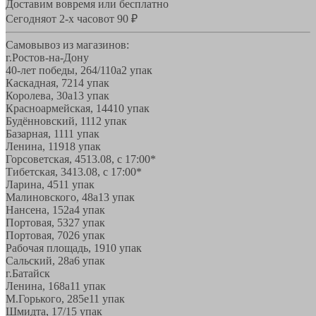
Доставим вовремя или бесплатно
Сегодня
от 2-х часов
от 90 ₽
Самовывоз из магазинов:
г.Ростов-на-Дону
40-лет победы, 264/110а
2 упак
Каскадная, 72
14 упак
Королева, 30а
13 упак
Красноармейская, 144
10 упак
Будённовский, 11
12 упак
Базарная, 11
11 упак
Ленина, 119
18 упак
Горсоветская, 45
13.08, с 17:00*
Тибетская, 34
13.08, с 17:00*
Ларина, 45
11 упак
Малиновского, 48а
13 упак
Нансена, 152а
4 упак
Портовая, 532
7 упак
Портовая, 70
26 упак
Рабочая площадь, 19
10 упак
Сальский, 28a
6 упак
г.Батайск
Ленина, 168а
11 упак
М.Горького, 285е
11 упак
Шмидта, 17/1
5 упак