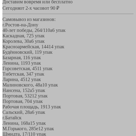
Доставим вовремя или бесплатно
Сегодня
от 2-х часов
от 90 ₽
Самовывоз из магазинов:
г.Ростов-на-Дону
40-лет победы, 264/110а
6 упак
Каскадная, 72
5 упак
Королева, 30а
6 упак
Красноармейская, 144
14 упак
Будённовский, 11
9 упак
Базарная, 11
6 упак
Ленина, 119
3 упак
Горсоветская, 45
11 упак
Тибетская, 34
7 упак
Ларина, 45
12 упак
Малиновского, 48а
10 упак
Нансена, 152а
5 упак
Портовая, 532
12 упак
Портовая, 70
4 упак
Рабочая площадь, 19
13 упак
Сальский, 28a
6 упак
г.Батайск
Ленина, 168а
15 упак
М.Горького, 285е
12 упак
Шмидта, 17/1
10 упак