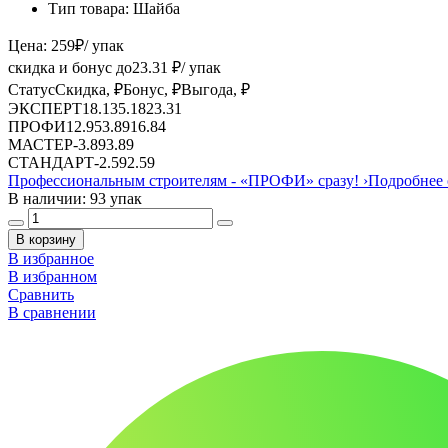
Тип товара:
Шайба
Цена:
259
₽
/ упак
скидка и бонус до
23.31
₽/ упак
Статус
Скидка, ₽
Бонус, ₽
Выгода, ₽
ЭКСПЕРТ
18.13
5.18
23.31
ПРОФИ
12.95
3.89
16.84
МАСТЕР
-
3.89
3.89
СТАНДАРТ
-
2.59
2.59
Профессиональным строителям -
«ПРОФИ»
сразу!
›
Подробнее 
В наличии: 93 упак
В корзину
В избранное
В избранном
Сравнить
В сравнении