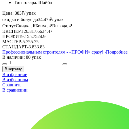
Тип товара:
Шайба
Цена:
383
₽
/ упак
скидка и бонус до
34.47
₽/ упак
Статус
Скидка, ₽
Бонус, ₽
Выгода, ₽
ЭКСПЕРТ
26.81
7.66
34.47
ПРОФИ
19.15
5.75
24.9
МАСТЕР
-
5.75
5.75
СТАНДАРТ
-
3.83
3.83
Профессиональным строителям -
«ПРОФИ»
сразу!
›
Подробнее 
В наличии: 80 упак
В корзину
В избранное
В избранном
Сравнить
В сравнении