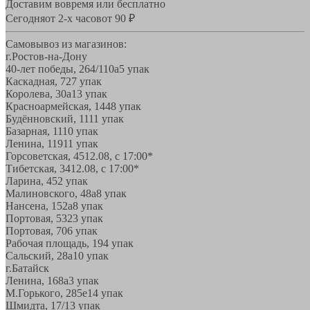
Доставим вовремя или бесплатно
Сегодня
от 2-х часов
от 90 ₽
Самовывоз из магазинов:
г.Ростов-на-Дону
40-лет победы, 264/110а
5 упак
Каскадная, 72
7 упак
Королева, 30а
13 упак
Красноармейская, 144
8 упак
Будённовский, 11
11 упак
Базарная, 11
10 упак
Ленина, 119
11 упак
Горсоветская, 45
12.08, с 17:00*
Тибетская, 34
12.08, с 17:00*
Ларина, 45
2 упак
Малиновского, 48а
8 упак
Нансена, 152а
8 упак
Портовая, 532
3 упак
Портовая, 70
6 упак
Рабочая площадь, 19
4 упак
Сальский, 28a
10 упак
г.Батайск
Ленина, 168а
3 упак
М.Горького, 285е
14 упак
Шмидта, 17/1
3 упак