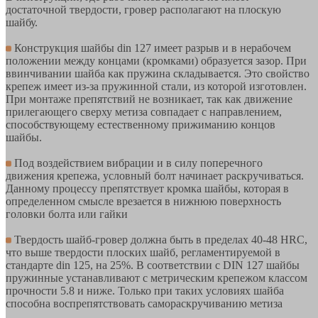
достаточной твердости, гровер располагают на плоскую
шайбу.
Конструкция шайбы din 127 имеет разрыв и в нерабочем
положении между концами (кромками) образуется зазор. При
ввинчивании шайба как пружина складывается. Это свойство
крепеж имеет из-за пружинной стали, из которой изготовлен.
При монтаже препятствий не возникает, так как движение
прилегающего сверху метиза совпадает с направлением,
способствующему естественному прижиманию концов
шайбы.
Под воздействием вибрации и в силу поперечного
движения крепежа, условный болт начинает раскручиваться.
Данному процессу препятствует кромка шайбы, которая в
определенном смысле врезается в нижнюю поверхность
головки болта или гайки
Твердость шайб-гровер должна быть в пределах 40-48 HRC,
что выше твердости плоских шайб, регламентируемой в
стандарте din 125, на 25%. В соответствии с DIN 127 шайбы
пружинные устанавливают с метрическим крепежом классом
прочности 5.8 и ниже. Только при таких условиях шайба
способна воспрепятствовать самораскручиванию метиза