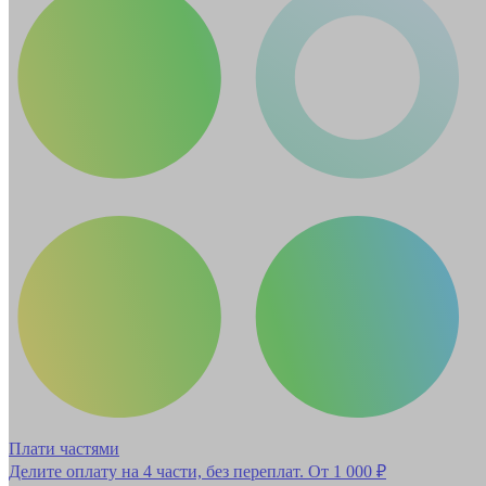
Плати частями
Делите оплату на 4 части, без переплат.
От 1 000 ₽