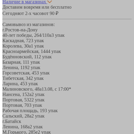
Наличие в магазинах
Доставим вовремя или бесплатно
Сегодня
от 2-х часов
от 90 ₽
Самовывоз из магазинов:
г.Ростов-на-Дону
40-лет победы, 264/110а
3 упак
Каскадная, 72
3 упак
Королева, 30а
1 упак
Красноармейская, 144
4 упак
Будённовский, 11
2 упак
Базарная, 11
1 упак
Ленина, 119
2 упак
Горсоветская, 45
3 упак
Тибетская, 34
2 упак
Ларина, 45
3 упак
Малиновского, 48а
13.08, с 17:00*
Нансена, 152а
2 упак
Портовая, 532
2 упак
Портовая, 70
3 упак
Рабочая площадь, 19
3 упак
Сальский, 28a
2 упак
г.Батайск
Ленина, 168а
2 упак
М.Горького, 285е
2 упак