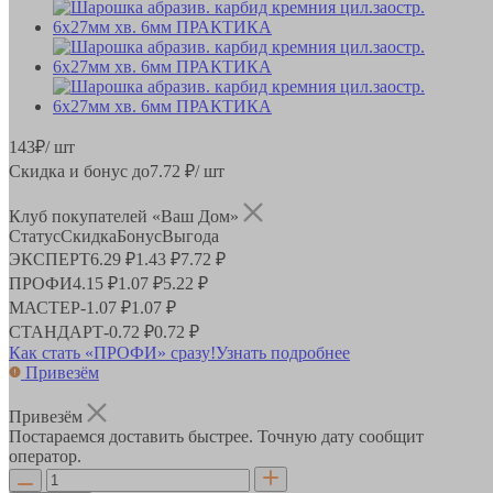
143
₽
/ шт
Скидка и бонус до
7.72
₽/ шт
Клуб покупателей «Ваш Дом»
Статус
Скидка
Бонус
Выгода
ЭКСПЕРТ
6.29 ₽
1.43 ₽
7.72 ₽
ПРОФИ
4.15 ₽
1.07 ₽
5.22 ₽
МАСТЕР
-
1.07 ₽
1.07 ₽
СТАНДАРТ
-
0.72 ₽
0.72 ₽
Как стать «ПРОФИ» сразу!
Узнать подробнее
Привезём
Привезём
Постараемся доставить быстрее. Точную дату сообщит
оператор.