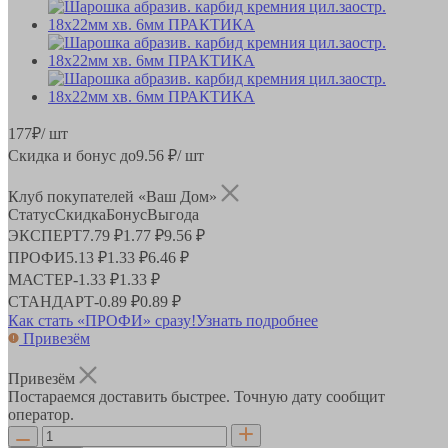
177
₽
/ шт
Скидка и бонус до
9.56
₽/ шт
Клуб покупателей «Ваш Дом»
Статус
Скидка
Бонус
Выгода
ЭКСПЕРТ
7.79 ₽
1.77 ₽
9.56 ₽
ПРОФИ
5.13 ₽
1.33 ₽
6.46 ₽
МАСТЕР
-
1.33 ₽
1.33 ₽
СТАНДАРТ
-
0.89 ₽
0.89 ₽
Как стать «ПРОФИ» сразу!
Узнать подробнее
Привезём
Привезём
Постараемся доставить быстрее. Точную дату сообщит
оператор.