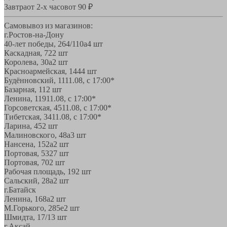
Завтра
от 2-х часов
от 90 ₽
Самовывоз из магазинов:
г.Ростов-на-Дону
40-лет победы, 264/110а
4 шт
Каскадная, 72
2 шт
Королева, 30а
2 шт
Красноармейская, 144
4 шт
Будённовский, 11
11.08, с 17:00*
Базарная, 11
2 шт
Ленина, 119
11.08, с 17:00*
Горсоветская, 45
11.08, с 17:00*
Тибетская, 34
11.08, с 17:00*
Ларина, 45
2 шт
Малиновского, 48а
3 шт
Нансена, 152а
2 шт
Портовая, 532
7 шт
Портовая, 70
2 шт
Рабочая площадь, 19
2 шт
Сальский, 28a
2 шт
г.Батайск
Ленина, 168а
2 шт
М.Горького, 285е
2 шт
Шмидта, 17/1
3 шт
г.Аксай