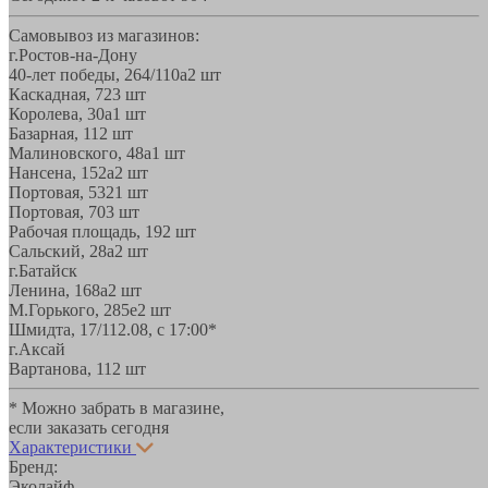
Самовывоз из магазинов:
г.Ростов-на-Дону
40-лет победы, 264/110а
2 шт
Каскадная, 72
3 шт
Королева, 30а
1 шт
Базарная, 11
2 шт
Малиновского, 48а
1 шт
Нансена, 152а
2 шт
Портовая, 532
1 шт
Портовая, 70
3 шт
Рабочая площадь, 19
2 шт
Сальский, 28a
2 шт
г.Батайск
Ленина, 168а
2 шт
М.Горького, 285е
2 шт
Шмидта, 17/1
12.08, с 17:00*
г.Аксай
Вартанова, 11
2 шт
* Можно забрать в магазине,
если заказать сегодня
Характеристики
Бренд:
Эколайф