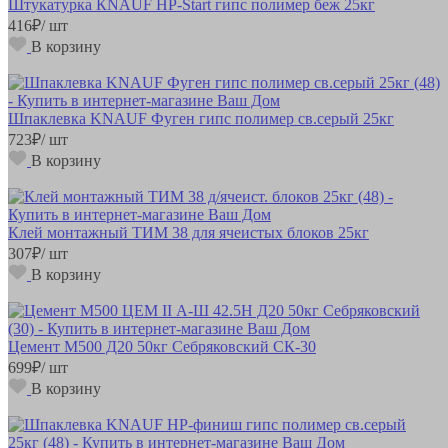
Штукатурка КNAUF НР-Start гипс полимер беж 25кг
416
₽
/ шт
В корзину
Шпаклевка KNAUF Фуген гипс полимер св.серый 25кг
723
₽
/ шт
В корзину
Клей монтажный ТИМ 38 для ячеистых блоков 25кг
307
₽
/ шт
В корзину
Цемент М500 Д20 50кг Себряковский СК-30
699
₽
/ шт
В корзину