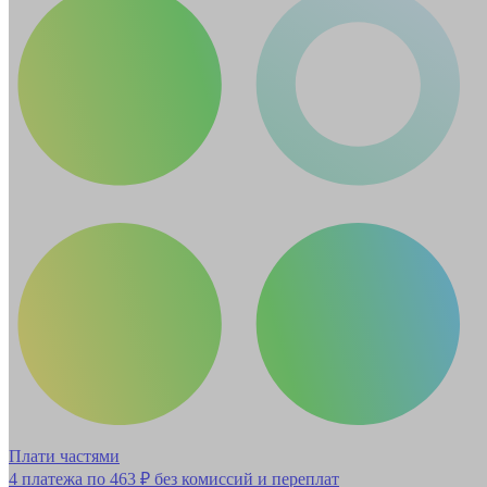
Плати частями
4 платежа по
463 ₽
без комиссий и переплат