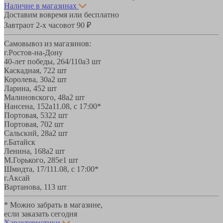
Наличие в магазинах
Доставим вовремя или бесплатно
Завтра
от 2-х часов
от 90 ₽
Самовывоз из магазинов:
г.Ростов-на-Дону
40-лет победы, 264/110а
3 шт
Каскадная, 72
2 шт
Королева, 30а
2 шт
Ларина, 45
2 шт
Малиновского, 48а
2 шт
Нансена, 152а
11.08, с 17:00*
Портовая, 532
2 шт
Портовая, 70
2 шт
Сальский, 28a
2 шт
г.Батайск
Ленина, 168а
2 шт
М.Горького, 285е
1 шт
Шмидта, 17/1
11.08, с 17:00*
г.Аксай
Вартанова, 11
3 шт
* Можно забрать в магазине,
если заказать сегодня
Характеристики