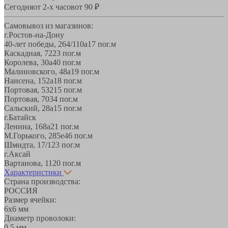
Сегодня
от 2-х часов
от 90 ₽
Самовывоз из магазинов:
г.Ростов-на-Дону
40-лет победы, 264/110а
17 пог.м
Каскадная, 72
23 пог.м
Королева, 30а
40 пог.м
Малиновского, 48а
19 пог.м
Нансена, 152а
18 пог.м
Портовая, 532
15 пог.м
Портовая, 70
34 пог.м
Сальский, 28a
15 пог.м
г.Батайск
Ленина, 168а
21 пог.м
М.Горького, 285е
46 пог.м
Шмидта, 17/1
23 пог.м
г.Аксай
Вартанова, 11
20 пог.м
Характеристики
Страна производства:
РОССИЯ
Размер ячейки:
6х6 мм
Диаметр проволоки:
0,5 мм