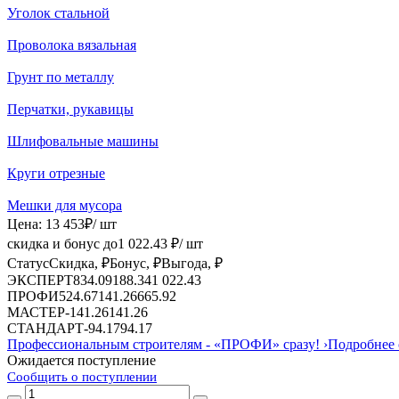
Уголок стальной
Проволока вязальная
Грунт по металлу
Перчатки, рукавицы
Шлифовальные машины
Круги отрезные
Мешки для мусора
Цена:
13 453
₽
/ шт
скидка и бонус до
1 022.43
₽/ шт
Статус
Скидка, ₽
Бонус, ₽
Выгода, ₽
ЭКСПЕРТ
834.09
188.34
1 022.43
ПРОФИ
524.67
141.26
665.92
МАСТЕР
-
141.26
141.26
СТАНДАРТ
-
94.17
94.17
Профессиональным строителям -
«ПРОФИ»
сразу!
›
Подробнее 
Ожидается поступление
Сообщить о поступлении