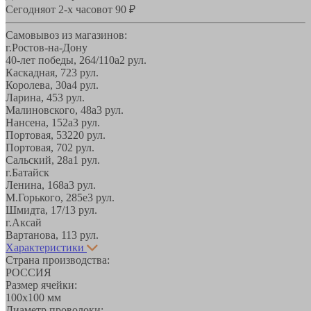
Сегодня
от 2-х часов
от 90 ₽
Самовывоз из магазинов:
г.Ростов-на-Дону
40-лет победы, 264/110а
2 рул.
Каскадная, 72
3 рул.
Королева, 30а
4 рул.
Ларина, 45
3 рул.
Малиновского, 48а
3 рул.
Нансена, 152а
3 рул.
Портовая, 532
20 рул.
Портовая, 70
2 рул.
Сальский, 28a
1 рул.
г.Батайск
Ленина, 168а
3 рул.
М.Горького, 285е
3 рул.
Шмидта, 17/1
3 рул.
г.Аксай
Вартанова, 11
3 рул.
Характеристики
Страна производства:
РОССИЯ
Размер ячейки:
100х100 мм
Диаметр проволоки: