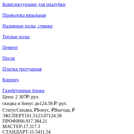
Комплектующие для опалубки
Проволока вязальная
Наливные полы, стяжки
Теплые полы
Цемент
Песок
Плитка тротуарная
Кирпич
Газобетонные блоки
Цена:
2 307
₽
/ рул.
скидка и бонус до
124.58
₽/ рул.
Статус
Скидка, ₽
Бонус, ₽
Выгода, ₽
ЭКСПЕРТ
101.51
23.07
124.58
ПРОФИ
66.9
17.3
84.21
МАСТЕР
-
17.3
17.3
СТАНДАРТ
-
11.54
11.54