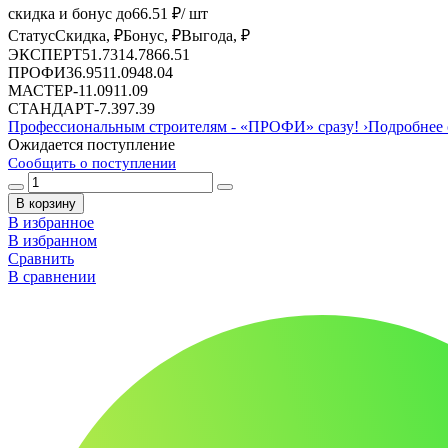
скидка и бонус до
66.51
₽/ шт
Статус
Скидка, ₽
Бонус, ₽
Выгода, ₽
ЭКСПЕРТ
51.73
14.78
66.51
ПРОФИ
36.95
11.09
48.04
МАСТЕР
-
11.09
11.09
СТАНДАРТ
-
7.39
7.39
Профессиональным строителям -
«ПРОФИ»
сразу!
›
Подробнее 
Ожидается поступление
Сообщить о поступлении
В корзину
В избранное
В избранном
Сравнить
В сравнении