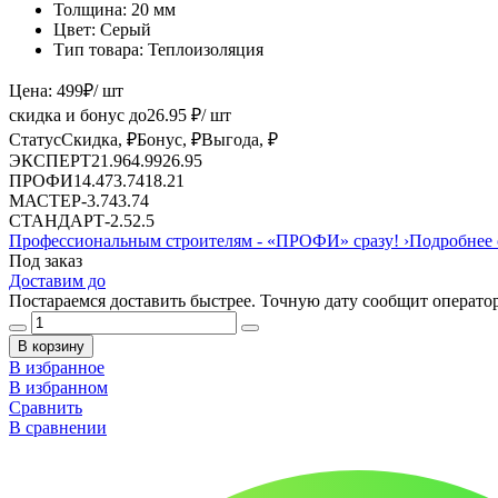
Толщина:
20 мм
Цвет:
Серый
Тип товара:
Теплоизоляция
Цена:
499
₽
/ шт
скидка и бонус до
26.95
₽/ шт
Статус
Скидка, ₽
Бонус, ₽
Выгода, ₽
ЭКСПЕРТ
21.96
4.99
26.95
ПРОФИ
14.47
3.74
18.21
МАСТЕР
-
3.74
3.74
СТАНДАРТ
-
2.5
2.5
Профессиональным строителям -
«ПРОФИ»
сразу!
›
Подробнее 
Под заказ
Доставим до
Постараемся доставить быстрее. Точную дату сообщит оператор
В корзину
В избранное
В избранном
Сравнить
В сравнении