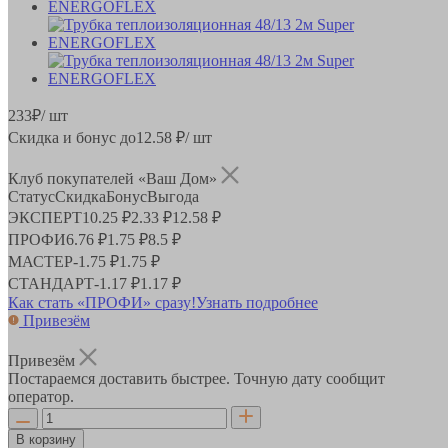
233
₽
/ шт
Скидка и бонус до
12.58
₽/ шт
Клуб покупателей «Ваш Дом»
Статус
Скидка
Бонус
Выгода
ЭКСПЕРТ
10.25 ₽
2.33 ₽
12.58 ₽
ПРОФИ
6.76 ₽
1.75 ₽
8.5 ₽
МАСТЕР
-
1.75 ₽
1.75 ₽
СТАНДАРТ
-
1.17 ₽
1.17 ₽
Как стать «ПРОФИ» сразу!
Узнать подробнее
Привезём
Привезём
Постараемся доставить быстрее. Точную дату сообщит
оператор.
В корзину