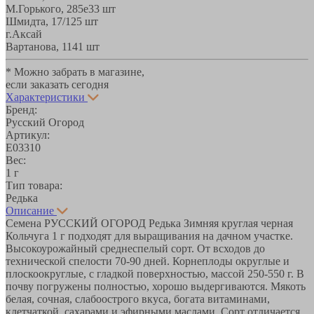
М.Горького, 285е
33 шт
Шмидта, 17/1
25 шт
г.Аксай
Вартанова, 11
41 шт
* Можно забрать в магазине,
если заказать сегодня
Характеристики
Бренд:
Русский Огород
Артикул:
Е03310
Вес:
1 г
Тип товара:
Редька
Описание
Семена РУССКИЙ ОГОРОД Редька Зимняя круглая черная
Кольчуга 1 г подходят для выращивания на дачном участке.
Высокоурожайный среднеспелый сорт. От всходов до
технической спелости 70-90 дней. Корнеплоды округлые и
плоскоокруглые, с гладкой поверхностью, массой 250-550 г. В
почву погружены полностью, хорошо выдергиваются. Мякоть
белая, сочная, слабоострого вкуса, богата витаминами,
клетчаткой, сахарами и эфирными маслами. Сорт отличается