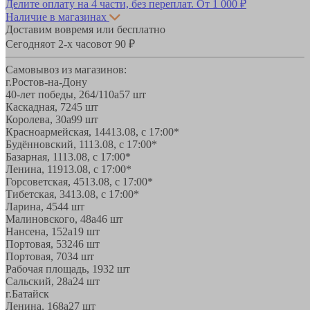
Делите оплату на 4 части, без переплат.
От 1 000 ₽
Наличие в магазинах
Доставим вовремя или бесплатно
Сегодня
от 2-х часов
от 90 ₽
Самовывоз из магазинов:
г.Ростов-на-Дону
40-лет победы, 264/110а
57 шт
Каскадная, 72
45 шт
Королева, 30а
99 шт
Красноармейская, 144
13.08, с 17:00*
Будённовский, 11
13.08, с 17:00*
Базарная, 11
13.08, с 17:00*
Ленина, 119
13.08, с 17:00*
Горсоветская, 45
13.08, с 17:00*
Тибетская, 34
13.08, с 17:00*
Ларина, 45
44 шт
Малиновского, 48а
46 шт
Нансена, 152а
19 шт
Портовая, 532
46 шт
Портовая, 70
34 шт
Рабочая площадь, 19
32 шт
Сальский, 28a
24 шт
г.Батайск
Ленина, 168а
27 шт